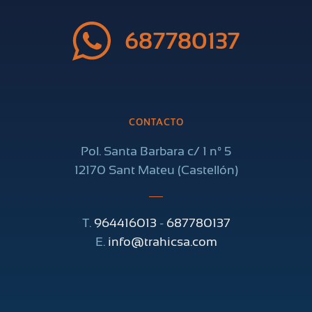
687780137
CONTACTO
Pol. Santa Barbara c/ 1 nº 5
12170 Sant Mateu (Castellón)
T.
964416013
-
687780137
E.
info@trahicsa.com