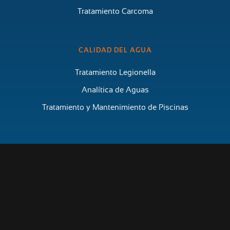
Tratamiento Carcoma
CALIDAD DEL AGUA
Tratamiento Legionella
Analítica de Aguas
Tratamiento y Mantenimiento de Piscinas
© 2026 TRAHICSA SL - Todos los derechos reservados
Aviso legal
Declaración de accesibilidad
Política de cookies (UE)
Política de privacidad